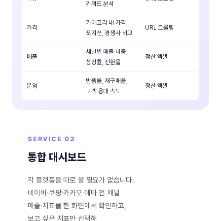
키워드 분석
카테고리 내 가격
가격
URL 크롤링
포지션, 경쟁사 비교
채널별 매출 비중,
매출
정산 엑셀
성장률, 전환율
반품률, 재구매율,
운영
정산 엑셀
고객 응대 속도
SERVICE 02
통합 대시보드
각 플랫폼을 따로 볼 필요가 없습니다.
네이버·쿠팡·카카오·메타 전 채널
매출·지표를 한 화면에서 확인하고,
보고 싶은 지표만 선택해