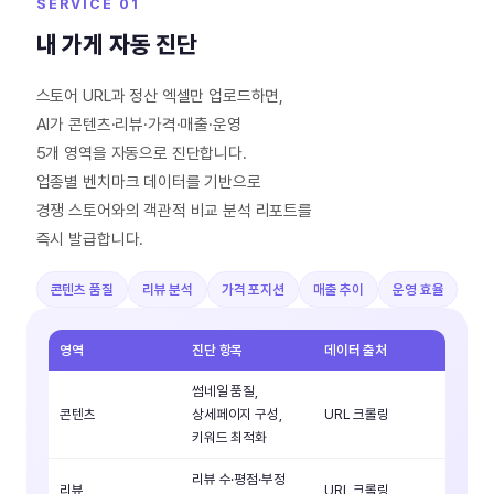
SERVICE 01
내 가게 자동 진단
스토어 URL과 정산 엑셀만 업로드하면,
AI가 콘텐츠·리뷰·가격·매출·운영
5개 영역을 자동으로 진단합니다.
업종별 벤치마크 데이터를 기반으로
경쟁 스토어와의 객관적 비교 분석 리포트를
즉시 발급합니다.
콘텐츠 품질
리뷰 분석
가격 포지션
매출 추이
운영 효율
영역
진단 항목
데이터 출처
썸네일 품질,
콘텐츠
상세페이지 구성,
URL 크롤링
키워드 최적화
리뷰 수·평점·부정
리뷰
URL 크롤링