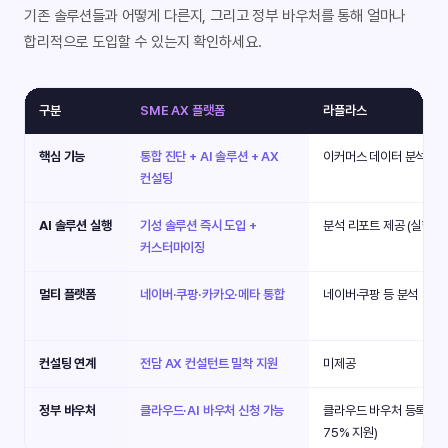
기존 솔루션들과 어떻게 다른지, 그리고 정부 바우처를 통해 얼마나
합리적으로 도입할 수 있는지 확인하세요.
구분
SME AX 플랫폼
라플라스
핵심 기능
통합 진단 + AI 솔루션 + AX
이커머스 데이터 분석 · A
컨설팅
AI 솔루션 실행
기성 솔루션 즉시 도입 +
분석 리포트 제공 (실행은 
커스터마이징
멀티 플랫폼
네이버·쿠팡·카카오·메타 통합
네이버·쿠팡 등 분석
컨설팅 연계
전담 AX 컨설턴트 밀착 지원
미제공
정부 바우처
클라우드·AI 바우처 신청 가능
클라우드 바우처 등록 (최
75% 지원)