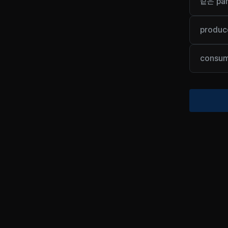
같은 pa
produ
consu