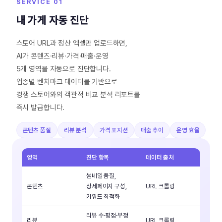
SERVICE 01
내 가게 자동 진단
스토어 URL과 정산 엑셀만 업로드하면,
AI가 콘텐츠·리뷰·가격·매출·운영
5개 영역을 자동으로 진단합니다.
업종별 벤치마크 데이터를 기반으로
경쟁 스토어와의 객관적 비교 분석 리포트를
즉시 발급합니다.
콘텐츠 품질
리뷰 분석
가격 포지션
매출 추이
운영 효율
영역
진단 항목
데이터 출처
썸네일 품질,
콘텐츠
상세페이지 구성,
URL 크롤링
키워드 최적화
리뷰 수·평점·부정
리뷰
URL 크롤링