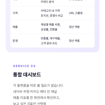
키워드 분석
카테고리 내 가격
가격
URL 크롤링
포지션, 경쟁사 비교
채널별 매출 비중,
매출
정산 엑셀
성장률, 전환율
반품률, 재구매율,
운영
정산 엑셀
고객 응대 속도
SERVICE 02
통합 대시보드
각 플랫폼을 따로 볼 필요가 없습니다.
네이버·쿠팡·카카오·메타 전 채널
매출·지표를 한 화면에서 확인하고,
보고 싶은 지표만 선택해