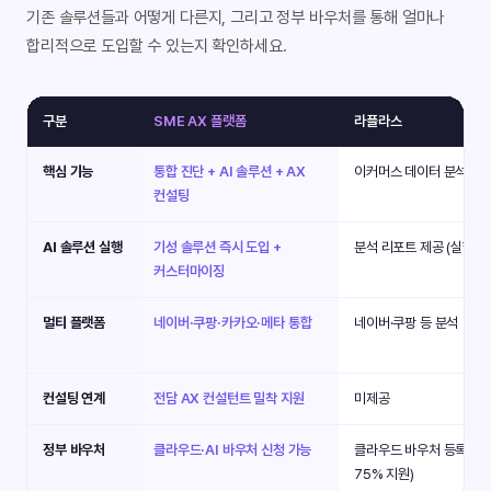
기존 솔루션들과 어떻게 다른지, 그리고 정부 바우처를 통해 얼마나
합리적으로 도입할 수 있는지 확인하세요.
구분
SME AX 플랫폼
라플라스
핵심 기능
통합 진단 + AI 솔루션 + AX
이커머스 데이터 분석 · A
컨설팅
AI 솔루션 실행
기성 솔루션 즉시 도입 +
분석 리포트 제공 (실행은 
커스터마이징
멀티 플랫폼
네이버·쿠팡·카카오·메타 통합
네이버·쿠팡 등 분석
컨설팅 연계
전담 AX 컨설턴트 밀착 지원
미제공
정부 바우처
클라우드·AI 바우처 신청 가능
클라우드 바우처 등록 (최
75% 지원)