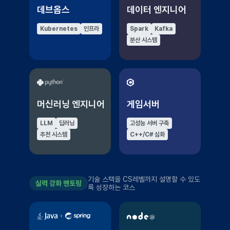
데브옵스
데이터 엔지니어
Kubernetes
인프라
Spark
Kafka
분산 시스템
머신러닝 엔지니어
게임서버
LLM
딥러닝
고성능 서버 구축
추천 시스템
C++/C# 심화
기술 스택을 CS레벨까지 설명할 수 있도
실력 강화 멘토링
록 성장하는 코스