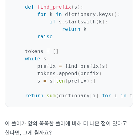
def
find_prefix
(
s
)
:
for
 k 
in
 dictionary
.
keys
(
)
:
if
 s
.
startswith
(
k
)
:
return
 k

raise
    tokens 
=
[
]
while
 s
:
        prefix 
=
 find_prefix
(
s
)
        tokens
.
append
(
prefix
)
        s 
=
 s
[
len
(
prefix
)
:
]
return
sum
(
dictionary
[
i
]
for
 i 
in
 to
이 풀이가 앞의 똑똑한 풀이에 비해 더 나은 점이 있다고
한다면, 그게 뭘까요?