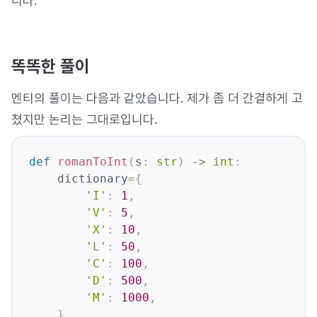
니다.
똑똑한 풀이
멘티의 풀이는 다음과 같았습니다. 제가 좀 더 간결하게 고
쳤지만 논리는 그대로입니다.
def
romanToInt
(
s
:
str
)
-
>
int
:
    dictionary
=
{
'I'
:
1
,
'V'
:
5
,
'X'
:
10
,
'L'
:
50
,
'C'
:
100
,
'D'
:
500
,
'M'
:
1000
,
}