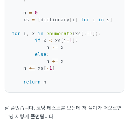
    n 
=
0
    xs 
=
[
dictionary
[
i
]
for
 i 
in
 s
]
for
 i
,
 x 
in
enumerate
(
xs
[
:
-
1
]
)
:
if
 x 
<
 xs
[
i
+
1
]
:
            n 
-=
 x

else
:
            n 
+=
 x

    n 
+=
 xs
[
-
1
]
return
잘 풀었습니다. 코딩 테스트를 보는데 저 풀이가 떠오르면
그냥 저렇게 풀면됩니다.