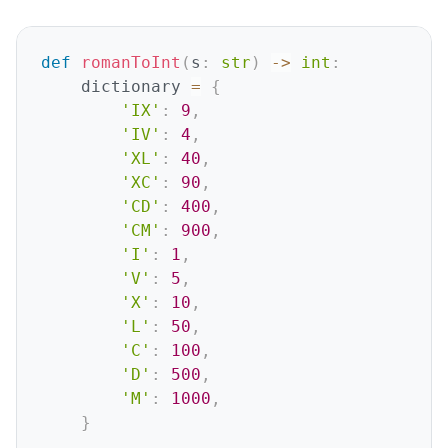
def
romanToInt
(
s
:
str
)
-
>
int
:
    dictionary 
=
{
'IX'
:
9
,
'IV'
:
4
,
'XL'
:
40
,
'XC'
:
90
,
'CD'
:
400
,
'CM'
:
900
,
'I'
:
1
,
'V'
:
5
,
'X'
:
10
,
'L'
:
50
,
'C'
:
100
,
'D'
:
500
,
'M'
:
1000
,
}