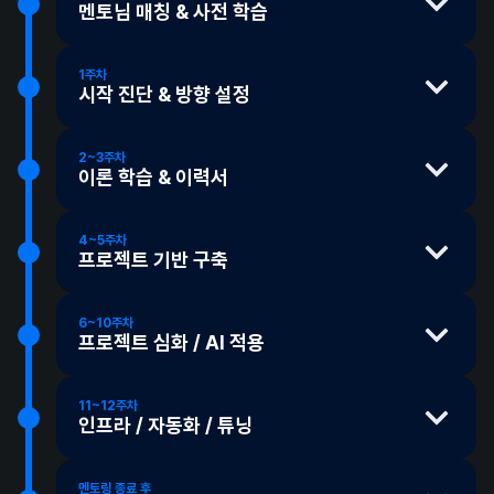
멘토님 매칭 & 사전 학습
1주차
시작 진단 & 방향 설정
멘토님 매칭
멘토링을 시작하기 전, 내가 원하는 피드백 스타일과 진행 방식,
멘토님과 서로 알아가며 목표와 현재 상태를 정확히 파악하고, 남은
가능한 시간대를 입력합니다. 설정한 조건을 기반으로 멘티와
기간을 어떻게 쓸지 함께 그려봅니다.
2~3주차
이론 학습 & 이력서
가장 잘 맞는 멘토님이 자동으로 추천되며, 멘토님의 경험·성향·
약력을 비교해보고 직접 선택할 수 있습니다. 만약 멘토님과 맞지
내 평가를 높이기 위한 이론 학습과 이력서 피드백을 진행합니다.
목표·상태 진단
1:1 진단
않는다고 느껴지면 자유롭게 멘토님 변경도 가능합니다.
멘토링 시간 외에도 슬랙과 깃허브를 통해 자유롭게 소통할 수 있으며,
4~5주차
멘토링에서 이루고자 하는 목표와 바라는 방향을 확인하고, 기술
멘토링 내용뿐 아니라 회사 생활이나 커리어와 관련된 고민도 편하게
프로젝트 기반 구축
ⓘ
무료 체험 기간도 제공합니다
지식·프로젝트 경험·이력서를 기준으로 현재 상태를 객관적으로
질문할 수 있습니다.
진단합니다.
학습한 이론을 실제 코드에 녹이며 고수준의 개발 프로세스를
경험합니다. GitHub을 활용한 협업과 상시 코드 리뷰를 통해, 구현에
6~10주차
그치지 않고 더 나은 코드와 구조를 고민하는 습관을 기릅니다.
이론 학습
프로젝트 심화 / AI 적용
사전 학습
프로젝트를 진행하면서, 이론 학습은 멈추지 않고 병행합니다.
논리를 만드는 데 필요한 기본기를 갖추기 위해 책을 기반으로
시작 전 준비 사항과 교재를 미리 내부 시스템에서 안내드리고
멘토링 방향 설정
맞춤 진행
여러 기능들을 구현해보며 같은 기능을 만들더라도 얼마나 잘 만들 수
이론을 학습하는 시간을 갖습니다. 많은 개발자들이 코딩은 많이
있으며, 안내받은 대로 교재를 이용한 학습 등 준비 사항을
진단 결과를 바탕으로 실력 완성 / 취업 직행 / 기술 심화 중
있는지 상위 1% 개발자의 시선으로 고도화해나갑니다. 보통 이
11~12주차
해보지만 이론 학습을 소홀히 하여 자신의 결과물에 대한 근거를
단계에서 "개발자 세상에 이런 게 있는 줄 몰랐다"라는 평을 많이
자유 주제 프로젝트
인프라 / 자동화 / 튜닝
실행합니다.
나에게 맞는 방향을 잡습니다. 멘토님이 진단 결과를 근거로
듣습니다.
대지 못하기 때문입니다. 깊이 파고들며 학습하기에 이
독창성 있는 포트폴리오로 만들기 위해 주제는 멘티가 정합니다.
방향을 제안하고 진행하며 상황에 맞게 조정해나가며, 최종
서비스를 클라우드에 배포하여 실제 서비스 운영과 유사한 환경을
구간에서는 진도가 느리게 느껴질 수 있지만, 이 깊이가 이후
기술 스택은 기본적으로 정해져 있지만 멘토님과 멘티가
선택은 언제나 멘티가 합니다.
구축하고 배포·성능 테스트·튜닝까지 경험합니다.
멘토링 종료 후