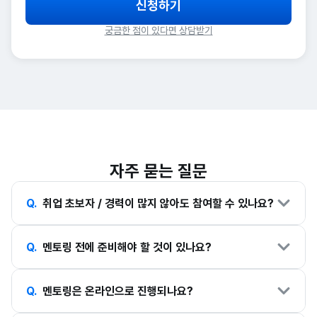
신청하기
동시성 설계, 락, 캐싱, 메시지 큐, 이벤트 드리븐, DDD, MSA 등
기술 대화를 해야 하는지도 익혀갑니다.
멘토링 연장 할인 혜택
성능 테스트 & 모니터링
고급 기술을 프로젝트에 적용해갑니다.
코드 외적으로도 인프라 환경에 따른 트레이드 오프도 고려할 수
더 많은 학습을 희망하시거나 추가 프로젝트가 필요하다면, 대폭
궁금한 점이 있다면 상담받기
nGrinder, Locust, JMeter 등으로 트래픽을 발생시키고,
단순 적용이 아니라 하나하나 적용할 때마다 멘토님의 가이드와
있도록 트레이닝 합니다.
할인된 가격과 유연한 옵션으로 수월하게 멘토링을 이어갈 수
Pinpoint나 Elastic 등 APM 도구로 모니터링합니다.
꼬리 질문, 학습 자료를 통해 깊게 이해하며 개발합니다.
있습니다.
모니터링 툴에서 병목 지점을 진단하고 이를 바탕으로 내부
적용 기술은 자유롭게 멘토님과 토론해가며 선택할 수 있습니다.
동작을 파헤쳐 성능을 튜닝하는 방법을 익힙니다.
튜닝 과정에서 이론으로만 익혔던 기술의 내부 동작과 CS를
실제로 사용하게 되어 왜 지속적으로 학습해야 하는지 익히게
됩니다.
자주 묻는 질문
Q.
취업 초보자 / 경력이 많지 않아도 참여할 수 있나요?
네, 가능합니다. 대학생, 신입, 주니어 개발자 모두 멘토링 경험이
Q.
멘토링 전에 준비해야 할 것이 있나요?
많기에 상황에 맞춰 멘토링을 진행합니다.
사전에 읽고와야할 도서와 자료들을 알려드리니 해당 도서를
Q.
멘토링은 온라인으로 진행되나요?
읽어오시면 됩니다.