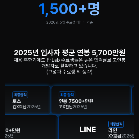
1,500+명
2026년 5월 수료생 데이터 기준
2025년 입사자 평균 연봉 5,700만원
채용 혹한기에도 F-Lab 수료생들은 높은 합격률로 고연봉
개발자로 활약하고 있습니다.
(고성과 수료생 외 생략)
합격
최종 합격
연봉 7500+만원
희
님
2025
년
고X찬
님
2025
년
최종합격
최
원
라인
연
XX훈
님
2025
년
조