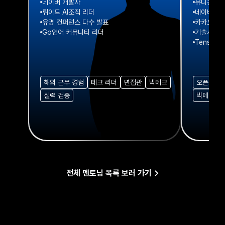
네이버 개발자
유니콘 기
뤼이드 AI조직 리더
네이버 개
유명 컨퍼런스 다수 발표
카카오 개
Go언어 커뮤니티 리더
기술서적 
Tensor
해외 근무 경험
테크 리더
면접관
빅테크
오픈소스 
실력 검증
빅테크
전체 멘토님 목록 보러 가기