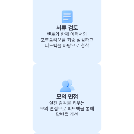
인사이트를 놓치지 않고 꾸준히 쌓을 수 있습니다.
업무를 자동화하는 방법을 익힙니다.
멘토님에게 논리적으로 설명하고 왜 합리적인지 설득하고
피드백 받는 과정을 반복하며 실력 향상은 물론 면접에서 어떻게
심화 기술 적용
왜 이론을 공부해야 하나요?
AsyncIO 기반 비동기 처리, 캐싱, 메시지 큐, 이벤트 드리븐,
기술 대화를 해야 하는지도 익혀갑니다.
멘토링 연장 할인 혜택
서류 검토
성능 테스트 & 모니터링
DDD, MSA 등 고급 기술을 프로젝트에 적용해갑니다.
코드 외적으로도 인프라 환경에 따른 트레이드 오프도 고려할 수
더 많은 학습을 희망하시거나 추가 프로젝트가 필요하다면, 대폭
Locust, k6 등으로 트래픽을 발생시키고, APM 도구로
멘토와 함께 이력서와
단순 적용이 아니라 하나하나 적용할 때마다 멘토님의 가이드와
있도록 트레이닝 합니다.
할인된 가격과 유연한 옵션으로 수월하게 멘토링을 이어갈 수
포트폴리오를 최종 점검하고
모니터링합니다.
꼬리 질문, 학습 자료를 통해 깊게 이해하며 개발합니다.
있습니다.
피드백을 바탕으로 첨삭
Python의 GIL 특성과 AsyncIO 기반 동시성을 고려한 병목
적용 기술은 자유롭게 멘토님과 토론해가며 선택할 수 있습니다.
지점 진단 및 성능 튜닝 방법을 익힙니다.
튜닝 과정에서 이론으로만 익혔던 기술의 내부 동작과 CS를
실제로 사용하게 되어 왜 지속적으로 학습해야 하는지 익히게
됩니다.
모의 면접
실전 감각을 키우는
모의 면접으로 피드백을 통해
답변을 개선