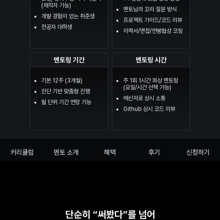
(재직자 가능)
멘토님의 꼬리 질문 방식
개발 경험이 있는 취준생
프로젝트 가이드/코드 리뷰
전공자 대학생
이력서/면접/연봉협상 코칭
멘토링 기간
멘토링 시간
기본 12주 (3개월)
주 1회 1시간 화상 멘토링

(요일/시간 선택 가능)
진단 기반 맞춤형 진행
메신저로 상시 소통
월 단위 기간 연장 가능
Github 상시 코드 리뷰
커리큘럼
멘토 소개
혜택
후기
신청하기
단순히 “써봤다”를 넘어