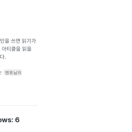
그인을 쓰면 읽기가
어 아티클을 읽을
다.
는
멘토님의
ows: 6