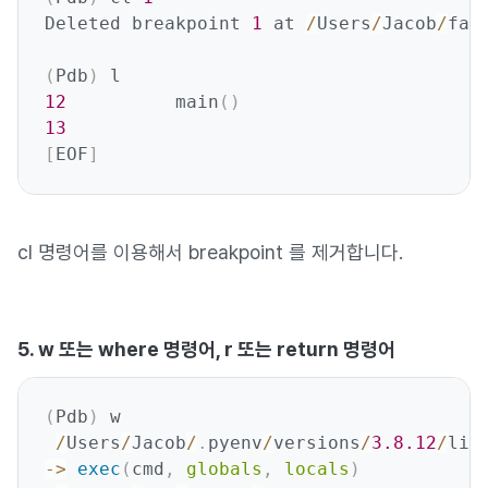
Deleted breakpoint 
1
 at 
/
Users
/
Jacob
/
fac
(
Pdb
)
12
          main
(
)
13
[
EOF
]
cl 명령어를 이용해서 breakpoint 를 제거합니다.
5. w 또는 where 명령어, r 또는 return 명령어
(
Pdb
)
 w

/
Users
/
Jacob
/
.
pyenv
/
versions
/
3.8
.12
/
lib
-
>
exec
(
cmd
,
globals
,
locals
)