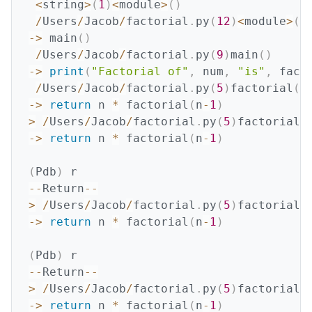
<
string
>
(
1
)
<
module
>
(
)
/
Users
/
Jacob
/
factorial
.
py
(
12
)
<
module
>
(
)
-
>
 main
(
)
/
Users
/
Jacob
/
factorial
.
py
(
9
)
main
(
)
-
>
print
(
"Factorial of"
,
 num
,
"is"
,
 fact
/
Users
/
Jacob
/
factorial
.
py
(
5
)
factorial
(
)
-
>
return
 n 
*
 factorial
(
n
-
1
)
>
/
Users
/
Jacob
/
factorial
.
py
(
5
)
factorial
(
-
>
return
 n 
*
 factorial
(
n
-
1
)
(
Pdb
)
-
-
Return
-
-
>
/
Users
/
Jacob
/
factorial
.
py
(
5
)
factorial
(
-
>
return
 n 
*
 factorial
(
n
-
1
)
(
Pdb
)
-
-
Return
-
-
>
/
Users
/
Jacob
/
factorial
.
py
(
5
)
factorial
(
-
>
return
 n 
*
 factorial
(
n
-
1
)