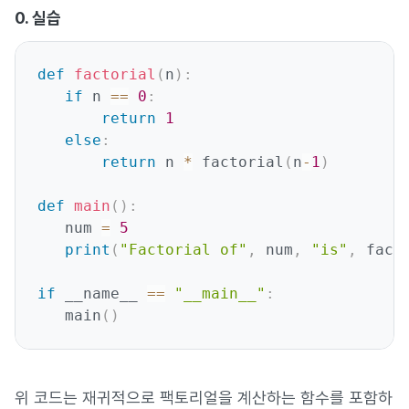
0. 실습
def
factorial
(
n
)
:
if
 n 
==
0
:
return
1
else
:
return
 n 
*
 factorial
(
n
-
1
)
def
main
(
)
:
   num 
=
5
print
(
"Factorial of"
,
 num
,
"is"
,
 fact
if
 __name__ 
==
"__main__"
:
   main
(
)
위 코드는 재귀적으로 팩토리얼을 계산하는 함수를 포함하