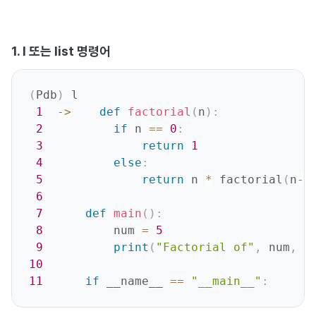
1. l 또는 list 명령어
(
Pdb
)
 l

1
-
>
def
factorial
(
n
)
:
2
if
 n 
==
0
:
3
return
1
4
else
:
5
return
 n 
*
 factorial
(
n
-
1
6
7
def
main
(
)
:
8
          num 
=
5
9
print
(
"Factorial of"
,
 num
,
"
10
11
if
 __name__ 
==
"__main__"
: