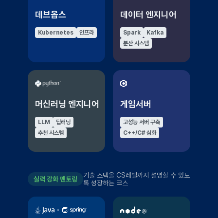
데브옵스
데이터 엔지니어
Kubernetes
인프라
Spark
Kafka
분산 시스템
머신러닝 엔지니어
게임서버
LLM
딥러닝
고성능 서버 구축
추천 시스템
C++/C# 심화
기술 스택을 CS레벨까지 설명할 수 있도
실력 강화 멘토링
록 성장하는 코스